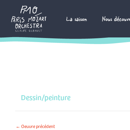
Aller
au
La saison
Nous découvr
contenu
Dessin/peinture
←
Oeuvre précédent