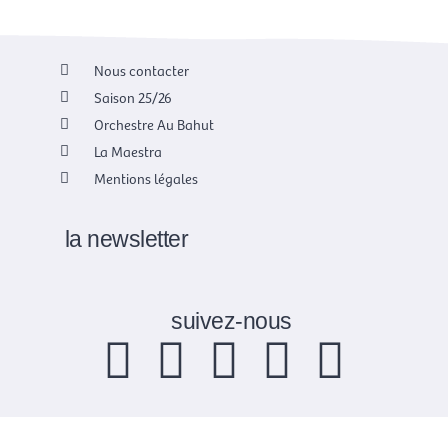
Nous contacter
Saison 25/26
Orchestre Au Bahut
La Maestra
Mentions légales
la newsletter
suivez-nous
F
X
I
Y
L
a
-
n
o
i