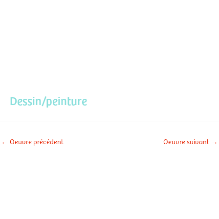
Aller
Men
au
contenu
prin
Dessin/peinture
←
Oeuvre précédent
Oeuvre suivant
→