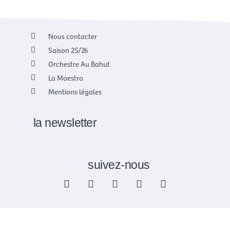
Nous contacter
Saison 25/26
Orchestre Au Bahut
La Maestra
Mentions légales
la newsletter
suivez-nous
F
X
I
Y
L
a
-
n
o
i
c
t
s
u
n
e
w
t
t
k
b
i
a
u
e
o
t
g
b
d