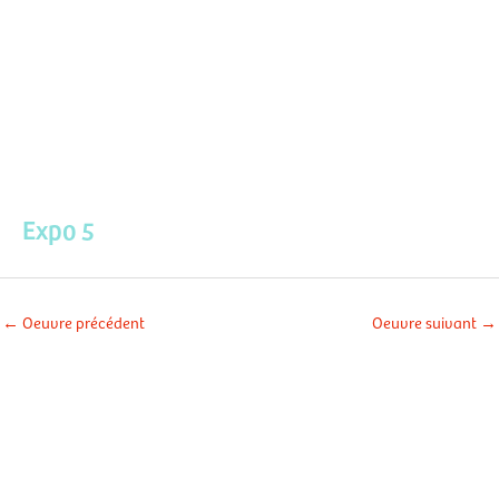
Aller
Men
au
contenu
prin
Expo 5
←
Oeuvre précédent
Oeuvre suivant
→