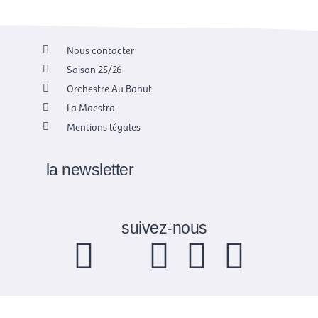
Nous contacter
Saison 25/26
Orchestre Au Bahut
La Maestra
Mentions légales
la newsletter
suivez-nous
F
X
I
Y
L
a
-
n
o
i