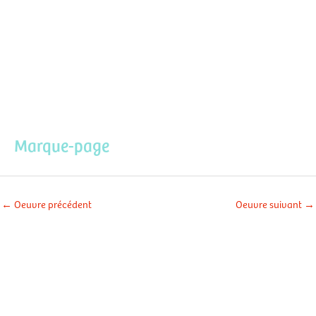
Aller
Men
au
contenu
prin
Marque-page
←
Oeuvre précédent
Oeuvre suivant
→