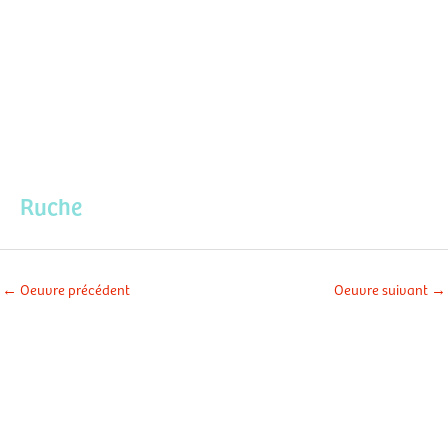
Aller
Men
au
contenu
prin
Ruche
←
Oeuvre précédent
Oeuvre suivant
→