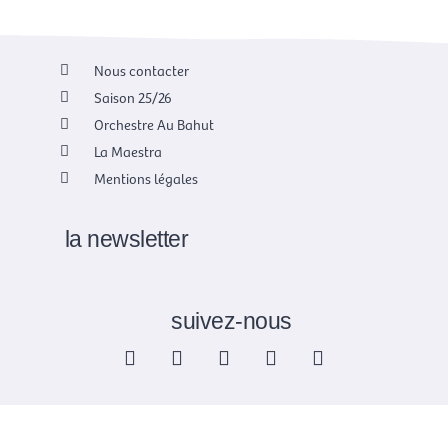
Nous contacter
Saison 25/26
Orchestre Au Bahut
La Maestra
Mentions légales
la newsletter
suivez-nous
F
X
I
Y
L
a
-
n
o
i
c
t
s
u
n
e
w
t
t
k
b
i
a
u
e
o
t
g
b
d