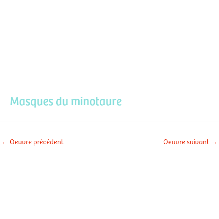
Aller
Men
au
contenu
prin
Masques du minotaure
←
Oeuvre précédent
Oeuvre suivant
→