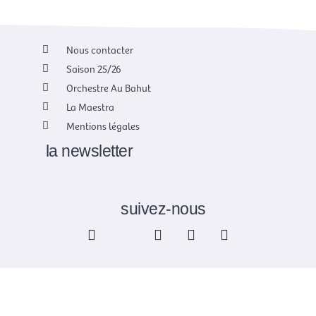
Nous contacter
Saison 25/26
Orchestre Au Bahut
La Maestra
Mentions légales
la newsletter
suivez-nous
F
X
I
Y
L
a
-
n
o
i
c
t
s
u
n
e
w
t
t
k
b
i
a
u
e
o
t
g
b
d
o
t
r
e
i