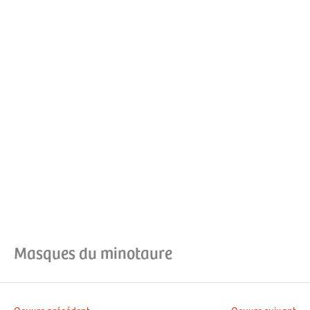
Aller
Men
au
contenu
prin
Masques du minotaure