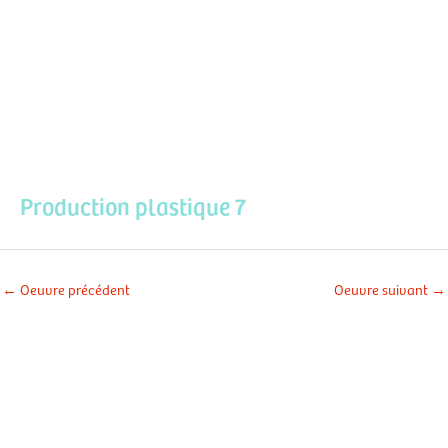
Aller
Men
au
contenu
prin
Production plastique 7
←
Oeuvre précédent
Oeuvre suivant
→