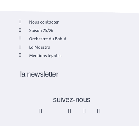
Nous contacter
Saison 25/26
Orchestre Au Bahut
La Maestra
Mentions légales
la newsletter
suivez-nous
F
X
I
Y
L
a
-
n
o
i
c
t
s
u
n
e
w
t
t
k
b
i
a
u
e
o
t
g
b
d