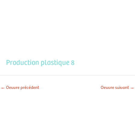
Aller
Men
au
contenu
prin
Production plastique 8
←
Oeuvre précédent
Oeuvre suivant
→