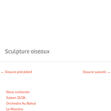
Aller
Men
au
contenu
prin
Sculpture oiseaux
←
Oeuvre précédent
Oeuvre suivant
→
Nous contacter
Saison 25/26
Orchestre Au Bahut
La Maestra