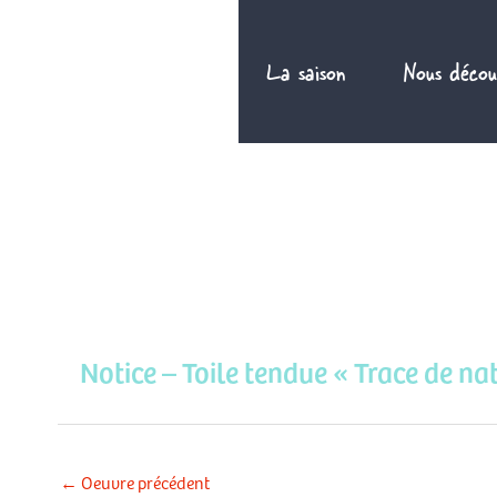
Aller
au
La saison
Nous décou
contenu
Notice – Toile tendue « Trace de na
←
Oeuvre précédent