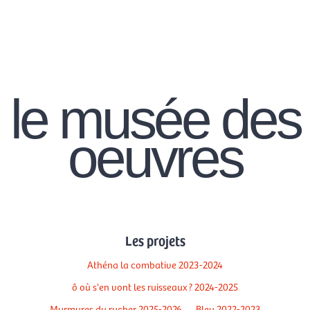
Aller
Men
au
FR
contenu
prin
le musée des
oeuvres
Les projets
Athéna la combative 2023-2024
ô où s'en vont les ruisseaux ? 2024-2025
Murmures du rucher 2025-2026
Bleu 2022-2023