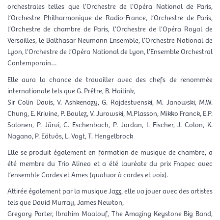
orchestrales telles que l’Orchestre de l’Opéra National de Paris,
l’Orchestre Philharmonique de Radio-France, l’Orchestre de Paris,
l’Orchestre de chambre de Paris, l’Orchestre de l’Opéra Royal de
Versailles, le Balthasar Neumann Ensemble, l’Orchestre National de
Lyon, l’Orchestre de l’Opéra National de Lyon, l’Ensemble Orchestral
Contemporain…
Elle aura la chance de travailler avec des chefs de renommée
internationale tels que G. Prêtre, B. Haitink,
Sir Colin Davis, V. Ashkenazy, G. Rojdestvenski, M. Janowski, M.W.
Chung, E. Krivine, P. Boulez, V. Jurowski, M.Plasson, Mikko Franck, E.P.
Salonen, P. Järvi, C. Eschenbach, P. Jordan, I. Fischer, J. Colon, K.
Nagano, P. Eötvös, L. Vogt, T. Hengelbrock
Elle se produit également en formation de musique de chambre, a
été membre du Trio Alinea et a été lauréate du prix Fnapec avec
l’ensemble Cordes et Ames (quatuor à cordes et voix).
Attirée également par la musique Jazz, elle va jouer avec des artistes
tels que David Murray, James Newton,
Gregory Porter, Ibrahim Maalouf, The Amazing Keystone Big Band,