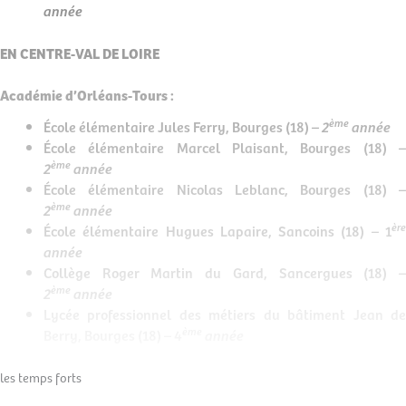
année
EN CENTRE-VAL DE LOIRE
Académie d’Orléans-Tours :
ème
École élémentaire Jules Ferry, Bourges (18)
– 2
année
École élémentaire Marcel Plaisant, Bourges (18)
–
ème
2
année
École élémentaire Nicolas Leblanc, Bourges (18)
–
ème
2
année
èr
École élémentaire Hugues Lapaire, Sancoins (18)
–
1
année
Collège Roger Martin du Gard, Sancergues (18)
–
ème
2
année
Lycée professionnel des métiers du bâtiment Jean de
ème
Berry, Bourges (18) – 4
année
les temps forts