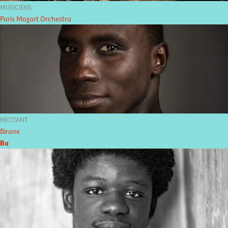
MUSICIENS
Paris Mozart Orchestra
RÉCITANT
Birane
Ba