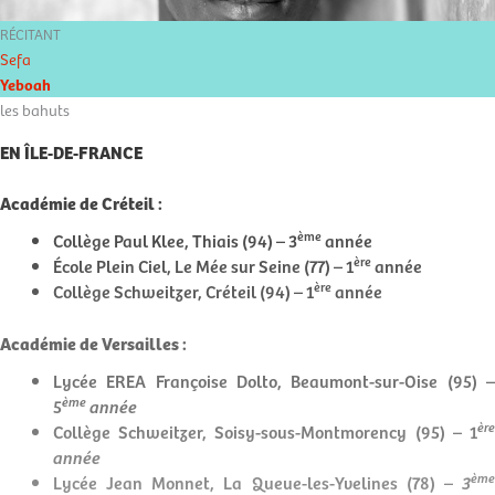
RÉCITANT
Sefa
Yeboah
les bahuts
EN ÎLE-DE-FRANCE
Académie de Créteil :
ème
Collège Paul Klee, Thiais (94) – 3
année
ère
École Plein Ciel, Le Mée sur Seine (77) – 1
année
ère
Collège Schweitzer, Créteil (94) – 1
année
Académie de Versailles :
Lycée EREA Françoise Dolto, Beaumont-sur-Oise (95) –
ème
5
année
ère
Collège Schweitzer, Soisy-sous-Montmorency (95) – 1
année
ème
Lycée Jean Monnet, La Queue-les-Yvelines (78) –
3