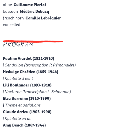
oboe
Guillaume Pierlot
bassoon
Médéric Debacq
french horn
Camille Lebréquier
cancelled
program
Pauline Viardot (1821-1910)
| Cendrillon (transcription P. Rémondière)
Hedwige Chrétien (1859-1944)
| Quintette à vent
Lili Boulanger (1893-1918)
| Nocturne (transcription L. Belmondo)
Elsa Barraine (1910-1999)
|
Thème et variations
Claude Arrieu (1903-1990)
| Quintette en ut
Amy Beach (1867-1944)