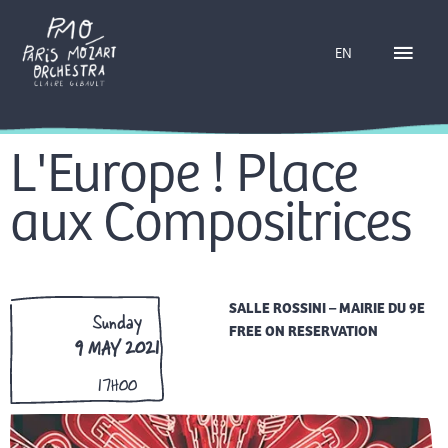
Skip
Main
to
EN
content
Menu
L'Europe ! Place
aux Compositrices
SALLE ROSSINI – MAIRIE DU 9E
Sunday
FREE ON RESERVATION
9 MAY 2021
17H00