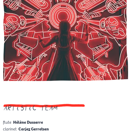
artistic team
flute
Hélène Dusserre
clarinet
Carjez Gerretsen