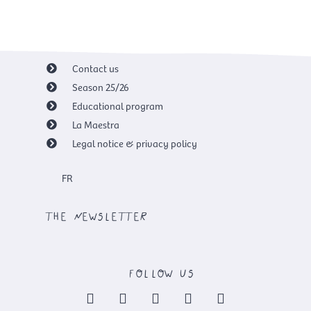
Contact us
Season 25/26
Educational program
La Maestra
Legal notice & privacy policy
FR
the newsletter
follow us
F
X
I
Y
L
a
-
n
o
i