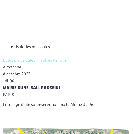
Aller
Men
au
FR
contenu
prin
Balades musicales
Balade musicale : Théâtres de folie
dimanche
8 octobre 2023
16h00
MAIRIE DU 9E, SALLE ROSSINI
PARIS
Entrée gratuite sur réservation via la Mairie du 9e
Réservation