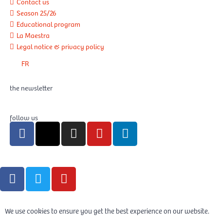
Contact us
Season 25/26
Educational program
La Maestra
Legal notice & privacy policy
FR
the newsletter
follow us
F
X
I
Y
L
a
-
n
o
i
c
t
s
u
n
e
w
t
t
k
F
T
Y
b
i
a
u
e
a
w
o
o
t
g
b
d
c
i
u
o
t
r
e
i
e
t
t
k
e
a
n
We use cookies to ensure you get the best experience on our website.