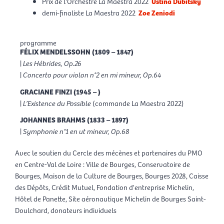
Prix de l'Orchestre La Maestra 2022
Ustina Dubitsky
demi-finaliste La Maestra 2022
Zoe Zeniodi
programme
FÉLIX MENDELSSOHN (1809 – 1847)
|
Les Hébrides, Op.26
|
Concerto pour violon n°2 en mi mineur, Op.64
GRACIANE FINZI (1945 – )
|
L’Existence du Possible
(commande La Maestra 2022)
JOHANNES BRAHMS (1833 – 1897)
|
Symphonie n°1 en ut mineur, Op.68
Avec le soutien du Cercle des mécènes et partenaires du PMO
en Centre-Val de Loire : Ville de Bourges, Conservatoire de
Bourges, Maison de la Culture de Bourges, Bourges 2028, Caisse
des Dépôts, Crédit Mutuel, Fondation d'entreprise Michelin,
Hôtel de Panette, Site aéronautique Michelin de Bourges Saint-
Doulchard, donateurs individuels