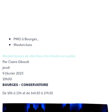
Aller
Men
au
FR
contenu
prin
PMO à Bourges
,
Masterclass
Masterclasses de direction d'orchestre en public
Par Claire Gibault
jeudi
9 février 2023
10h00
BOURGES – CONSERVATOIRE
De 10h à 13h et de 14h30 à 17h30