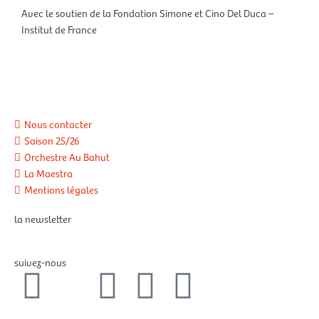
Avec le soutien de la Fondation Simone et Cino Del Duca –
Institut de France
Nous contacter
Saison 25/26
Orchestre Au Bahut
La Maestra
Mentions légales
la newsletter
suivez-nous
F
X
I
Y
L