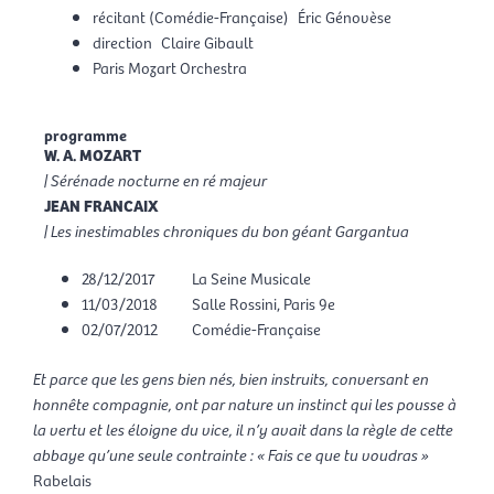
récitant (Comédie-Française)
Éric Génovèse
direction
Claire Gibault
Paris Mozart Orchestra
programme
W. A. MOZART
| Sérénade nocturne en ré majeur
JEAN FRANCAIX
| Les inestimables chroniques du bon géant Gargantua
28/12/2017
La Seine Musicale
11/03/2018
Salle Rossini, Paris 9e
02/07/2012
Comédie-Française
Et parce que les gens bien nés, bien instruits, conversant en
honnête compagnie, ont par nature un instinct qui les pousse à
la vertu et les éloigne du vice, il n’y avait dans la règle de cette
abbaye qu’une seule contrainte : « Fais ce que tu voudras »
Rabelais