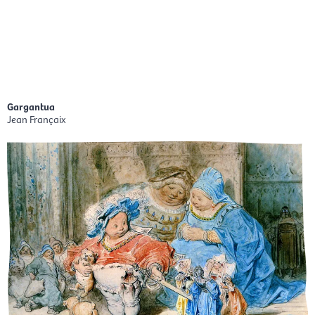
Aller
Men
au
FR
contenu
prin
Gargantua
Jean Françaix