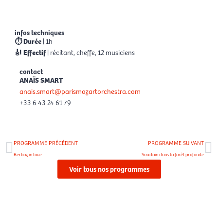
Éric Génovèse
Clai
infos techniques
⏱ Durée
| 1h
🎻 Effectif
| récitant, cheffe, 12 musiciens
contact
ANAÏS SMART
anais.smart@parismozartorchestra.com
+33 6 43 24 61 79
Précédent
Su
PROGRAMME PRÉCÉDENT
PROGRAMME SUIVANT
Berlioz in love
Soudain dans la forêt profonde
Voir tous nos programmes