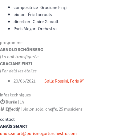
compositrice
Graciane Finzi
violon
Éric Lacrouts
direction
Claire Gibault
Paris Mozart Orchestra
programme
ARNOLD SCHÖNBERG
| La nuit transfigurée
GRACIANE FINZI
| Par delà les étoiles
e
20/06/2021
Salle Rossini, Paris 9
infos techniques
⏱ Durée
| 1h
🎻 Effectif
| violon solo, cheffe, 25 musiciens
contact
ANAÏS SMART
anais.smart@parismozartorchestra.com