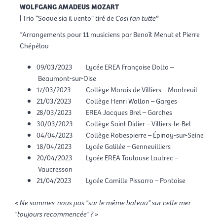
WOLFGANG AMADEUS MOZART
| Trio “Soave sia il vento” tiré de
Cosi fan tutte
*
*Arrangements pour 11 musiciens par Benoît Menut et Pierre
Chépélov
09/03/2023
Lycée EREA Françoise Dolto –
Beaumont-sur-Oise
17/03/2023
Collège Marais de Villiers – Montreuil
21/03/2023
Collège Henri Wallon – Garges
28/03/2023
EREA Jacques Brel – Garches
30/03/2023
Collège Saint Didier – Villiers-le-Bel
04/04/2023
Collège Robespierre – Épinay-sur-Seine
18/04/2023
Lycée Galilée – Gennevilliers
20/04/2023
Lycée EREA Toulouse Lautrec –
Vaucresson
21/04/2023
Lycée Camille Pissarro – Pontoise
« Ne sommes-nous pas "sur le même bateau" sur cette mer
"toujours recommencée" ? »