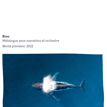
Skip
Mai
to
EN
content
Men
Bleu
Mélologue pour narratrice et orchestre
World premiere:
2022