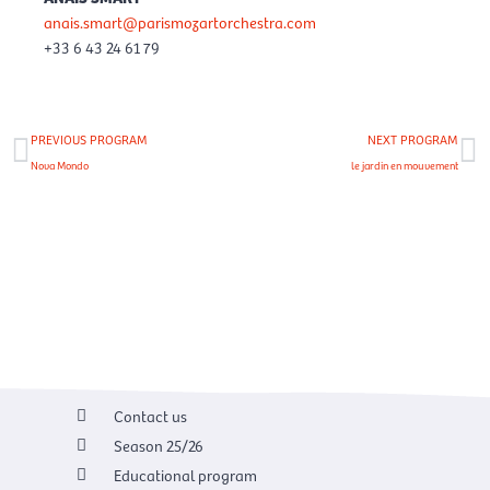
anais.smart@parismozartorchestra.com
+33 6 43 24 61 79
Prev
Ne
PREVIOUS PROGRAM
NEXT PROGRAM
Nova Mondo
le jardin en mouvement
View all program
Contact us
Season 25/26
Educational program