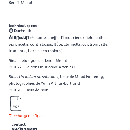
Benoît Menut
© Bernard Martinez
technical specs
⏱ Durée
| 1h
🎻 Effectif
| récitante, cheffe, 11 musiciens (violon, alto,
violoncelle, contrebasse, flûte, clarinette, cor, trompette,
trombone, harpe, percussions)
Bleu
, mélologue de Benoît Menut
© 2022 – Éditions musicales Artchipel
Bleu : Un océan de solutions
, texte de Maud Fontenoy,
photographies de Yann Arthus-Bertrand
© 2020 – Belin éditeur
Télécharger le flyer
contact
ANAÏS SMART