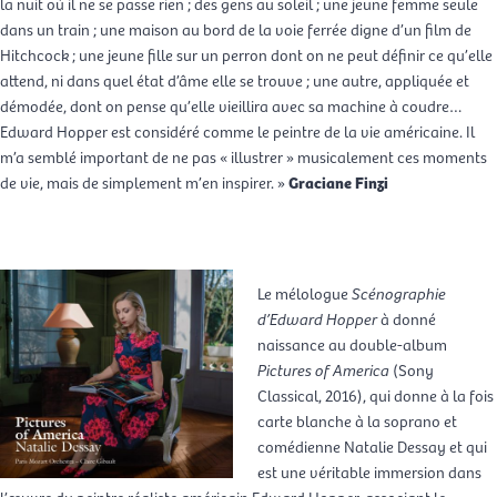
la nuit où il ne se passe rien ; des gens au soleil ; une jeune femme seule
dans un train ; une maison au bord de la voie ferrée digne d’un film de
Hitchcock ; une jeune fille sur un perron dont on ne peut définir ce qu’elle
attend, ni dans quel état d’âme elle se trouve ; une autre, appliquée et
démodée, dont on pense qu’elle vieillira avec sa machine à coudre…
Edward Hopper est considéré comme le peintre de la vie américaine. Il
m’a semblé important de ne pas « illustrer » musicalement ces moments
de vie, mais de simplement m’en inspirer. »
Graciane Finzi
Le mélologue
Scénographie
d’Edward Hopper
à donné
naissance au double-album
Pictures of America
(Sony
Classical, 2016), qui donne à la fois
carte blanche à la soprano et
comédienne Natalie Dessay et qui
est une véritable immersion dans
l’œuvre du peintre réaliste américain Edward Hopper, associant le