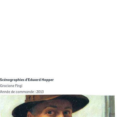
Aller
Men
au
FR
contenu
prin
Scénographies d’Edward Hopper
Graciane Finzi
Année de commande :
2013