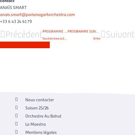
contact
ANAÏS SMART
anais.smart@parismozartorchestra.com
+33 6 43 24 61 79
Précédent
Suivant
PROGRAMME PRÉCÉDENT
PROGRAMME SUIVANT
Soudain dans la forêt profonde
Orfeo
Voir tous nos programmes
Nous contacter
Saison 25/26
Orchestre Au Bahut
La Maestra
Mentions légales