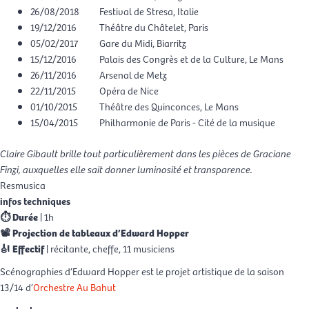
26/08/2018
Festival de Stresa, Italie
19/12/2016
Théâtre du Châtelet, Paris
05/02/2017
Gare du Midi, Biarritz
15/12/2016
Palais des Congrès et de la Culture, Le Mans
26/11/2016
Arsenal de Metz
22/11/2015
Opéra de Nice
01/10/2015
Théâtre des Quinconces, Le Mans
15/04/2015
Philharmonie de Paris - Cité de la musique
Claire Gibault brille tout particulièrement dans les pièces de Graciane
Finzi, auxquelles elle sait donner luminosité et transparence.
Resmusica
Graciane Finzi
infos techniques
⏱ Durée
| 1h
📽 Projection de tableaux d’Edward Hopper
🎻 Effectif
| récitante, cheffe, 11 musiciens
Scénographies d’Edward Hopper est le projet artistique de la saison
13/14 d’
Orchestre Au Bahut