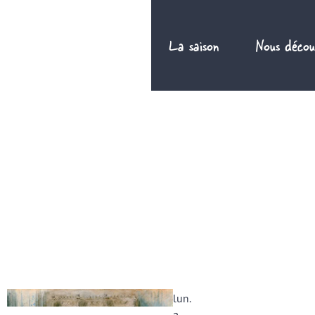
Aller
au
La saison
Nous décou
contenu
FR
lun.