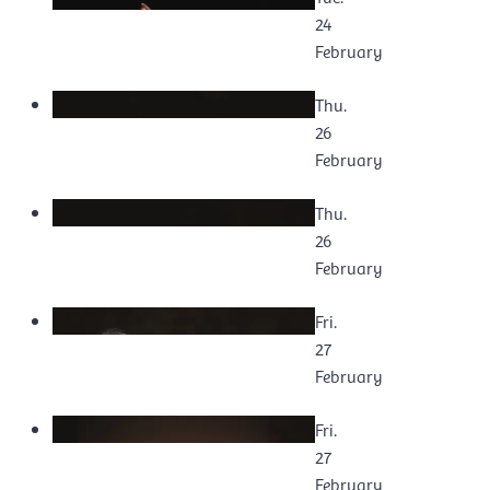
24
February
Thu.
26
February
Thu.
26
February
Fri.
27
February
Fri.
27
February