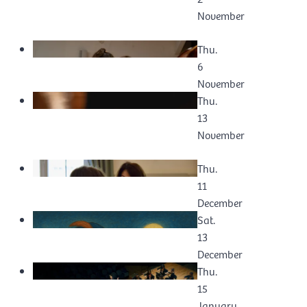
November
Thu.
6
November
Thu.
13
November
Thu.
11
December
Sat.
13
December
Thu.
15
January