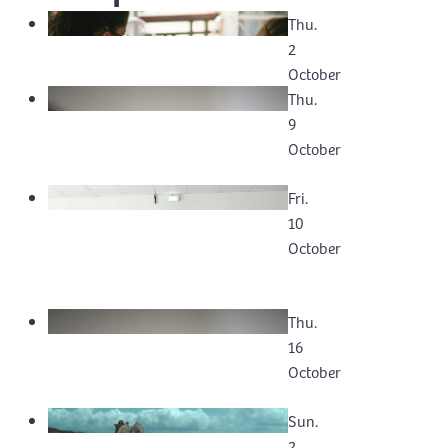
Thu.
2
October
Thu.
9
October
Fri.
10
October
Thu.
16
October
Sun.
2