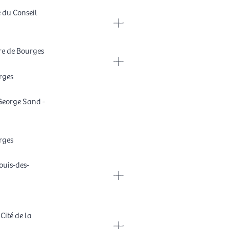
e du Conseil
re de Bourges
rges
 George Sand -
rges
ouis-des-
 Cité de la