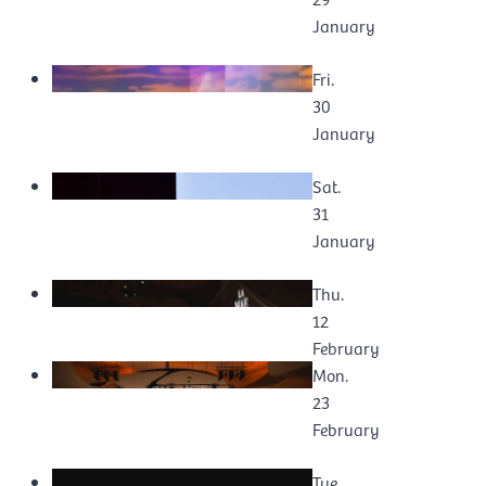
January
Fri.
30
January
Sat.
31
January
Thu.
12
February
Mon.
23
February
Tue.