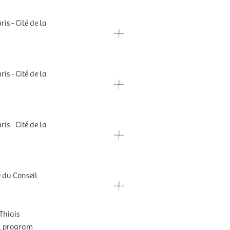
is - Cité de la
is - Cité de la
is - Cité de la
e du Conseil
Thiais
l program