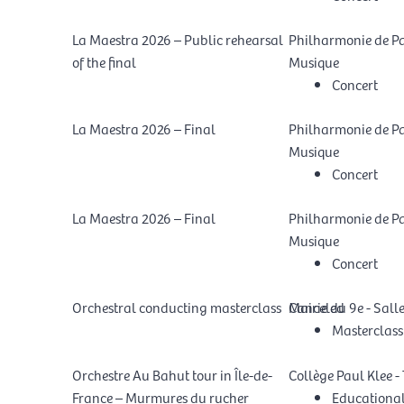
La Maestra 2026 – Public rehearsal
Philharmonie de Par
of the final
Musique
Concert
La Maestra 2026 – Final
Philharmonie de Par
Musique
Concert
La Maestra 2026 – Final
Philharmonie de Par
Musique
Concert
Orchestral conducting masterclass
Mairie du 9e - Sall
Canceled
Masterclass
Orchestre Au Bahut tour in Île-de-
Collège Paul Klee - 
France – Murmures du rucher
Educationa