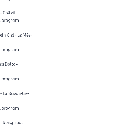
- Créteil
l program
in Ciel - Le Mée-
l program
e Dolto -
l program
- La Queue-les-
l program
- Soisy-sous-