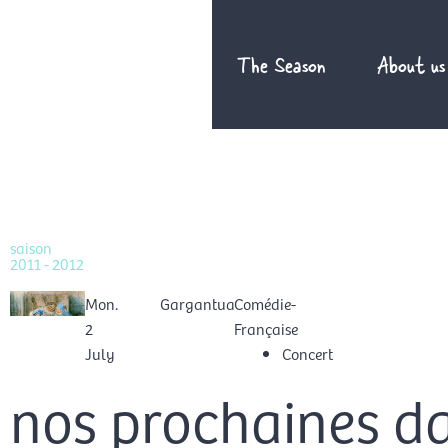
Skip
to
The Season
About us
content
saison
2011 - 2012
Mon.
Gargantua
Comédie-
2
Française
July
Concert
nos prochaines d