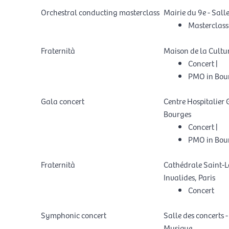
Orchestral conducting masterclass
Mairie du 9e - Sall
Masterclass
Fraternità
Maison de la Cultu
Concert
|
PMO in Bou
Gala concert
Centre Hospitalier
Bourges
Concert
|
PMO in Bou
Fraternità
Cathédrale Saint-L
Invalides, Paris
Concert
Symphonic concert
Salle des concerts -
Musique