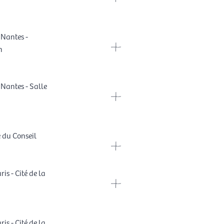
 Nantes -
n
 Nantes - Salle
e du Conseil
is - Cité de la
is - Cité de la