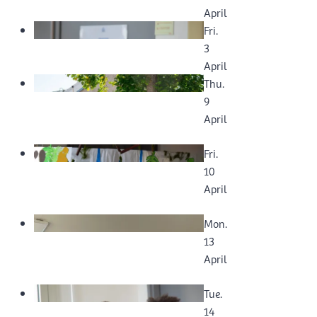
April
Fri.
3
April
Thu.
9
April
Fri.
10
April
Mon.
13
April
Tue.
14