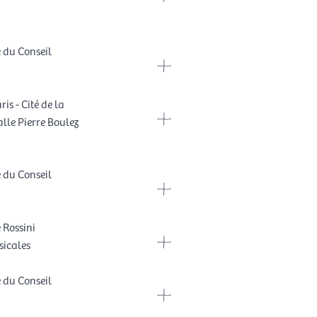
e du Conseil
is - Cité de la
lle Pierre Boulez
e du Conseil
 Rossini
icales
e du Conseil