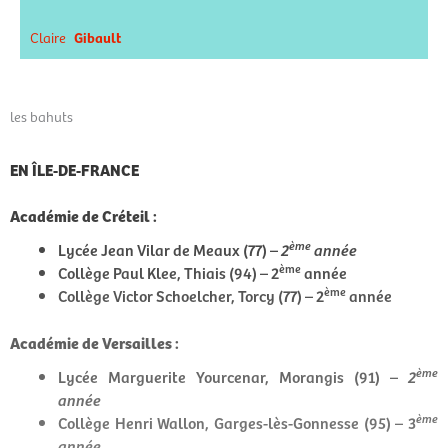
Claire
Gibault
les bahuts
EN ÎLE-DE-FRANCE
Académie de Créteil :
ème
Lycée Jean Vilar de Meaux (77) –
2
année
ème
Collège Paul Klee, Thiais (94) – 2
année
ème
Collège Victor Schoelcher, Torcy (77) – 2
année
Académie de Versailles :
ème
Lycée Marguerite Yourcenar, Morangis (91) –
2
année
ème
Collège Henri Wallon, Garges-lès-Gonnesse (95) – 3
année