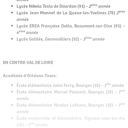
ème
Lycée Nikola Tesla de Dourdan (91) –
2
année
ème
Lycée Jean Monnet de La Queue-les-Yvelines (78)
2
année
Lycée EREA Françoise Dolto, Beaumont-sur-Oise (95) –
ème
4
année
ème
Lycée Galilée, Gennevilliers (92) –
3
année
EN CENTRE-VAL DE LOIRE
Académie d’Orléans-Tours :
ère
École élémentaire Jules Ferry, Bourges (18)
– 1
année
ère
École élémentaire Marcel Plaisant, Bourges (18)
– 1
année
ère
École élémentaire Nicolas Leblanc, Bourges (18)
– 1
année
École maternelle et élémentaire, Vignoux-sous-les-Aix
ère
(18)
– 1
année