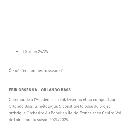
Aller
Men
au
FR
contenu
prin
Saison 24/25
Ô - où s'en vont les ruisseaux ?
ERIK ORSENNA – ORLANDO BASS
Commandé à l’Académicien Erik Orsenna et au compositeur
Orlando Bass, le mélologue
Ô
constitue la base du projet
artistique Orchestre Au Bahut en Île-de-France et en Centre-Val
de Loire pour la saison 2024/2025.