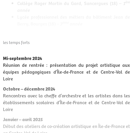
ère
Collège Roger Martin du Gard, Sancergues (18)
– 1
année
Lycée professionnel des métiers du bâtiment Jean de
ème
Berry, Bourges (18) –
3
année
les temps forts
Mi-septembre 2024
Réunion de rentrée : présentation du projet artistique aux
équipes pédagogiques d’Île-de-France et de Centre-Val de
Loire
Octobre – décembre 2024
Rencontres avec la cheffe d’orchestre et les artistes dans les
établissements scolaires d’Île-de-France et de Centre-Val de
Loire
Janvier – avril 2025
Début des ateliers de co-création artistique en Île-de-France et
en Centre-Val de Loire