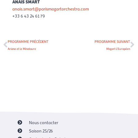
ANAÏS SMART
anais.smart@parismozartorchestra.com
+33 6 43 24 61 79
Précédent
S
PROGRAMME PRÉCÉDENT
PROGRAMME SUIVANT
Ariane et le Minotaure
Mozart L’Européen
Voir tous nos programmes
Nous contacter
Saison 25/26