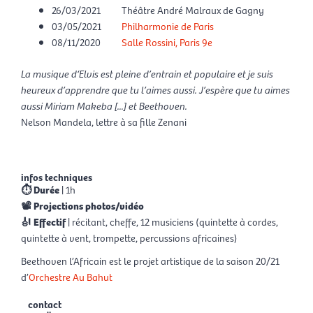
26/03/2021
Théâtre André Malraux de Gagny
03/05/2021
Philharmonie de Paris
08/11/2020
Salle Rossini, Paris 9e
La musique d‘Elvis est pleine d’entrain et populaire et je suis
heureux d’apprendre que tu l’aimes aussi. J’espère que tu aimes
aussi Miriam Makeba [...] et Beethoven.
Nelson Mandela, lettre à sa fille Zenani
Birane Ba
Miche
infos techniques
⏱ Durée
| 1h
📽 Projections photos/vidéo
🎻 Effectif
| récitant, cheffe, 12 musiciens (quintette à cordes,
quintette à vent, trompette, percussions africaines)
Beethoven l’Africain est le projet artistique de la saison 20/21
d’
Orchestre Au Bahut
contact